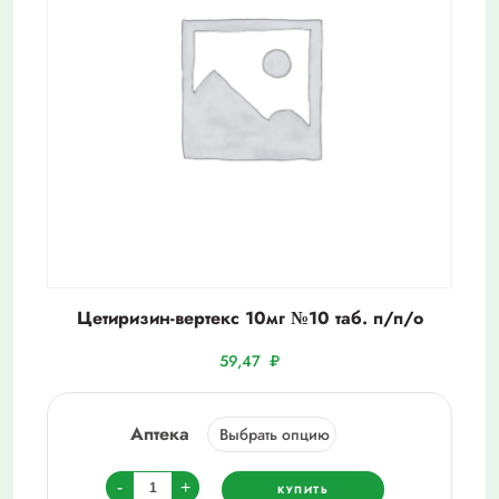
Цетиризин-вертекс 10мг №10 таб. п/п/о
59,47
₽
Аптека
Количество
-
+
КУПИТЬ