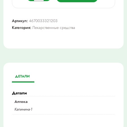
товара
Цетиризин-
вертекс
Артикул:
4670033321203
10мг
Категория:
Лекарственные средства
№10
таб.
п/
п/
о
ДЕТАЛИ
Детали
Аптека
Калинина-1