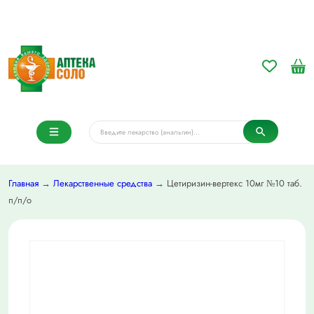
Главная
→
Лекарственные средства
→ Цетиризин-вертекс 10мг №10 таб.
п/п/о