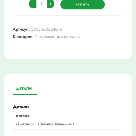
Количество
-
+
КУПИТЬ
товара
Боботик
капли
Артикул:
5903060624016
д/
Категория:
Лекарственные средства
внут
прим
66,66
мг/
мл
фл-
кап
ДЕТАЛИ
30
мл
Детали
Аптека
11 мкрн-1/1, Шатовка, Калинина-1