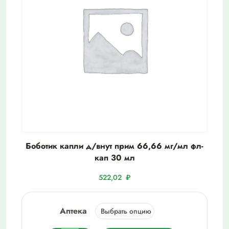
Боботик капли д/внут прим 66,66 мг/мл фл-
кап 30 мл
522,02
₽
Аптека