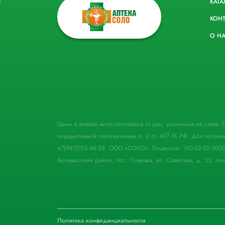
КАТА
КОН
О Н
Цены в аптеках могут отличаться от цен, указанных на сайте
определяемой положениями п. 2 ст. 437 ГК РФ. Для получе
+7(987)755-48-55. ООО «СОЛО». Лицензия - ЛО-52-02-000
Арзамасский район, пос. Ломовка, ул. Советская, д. 33, пом
Политика конфиденциальности