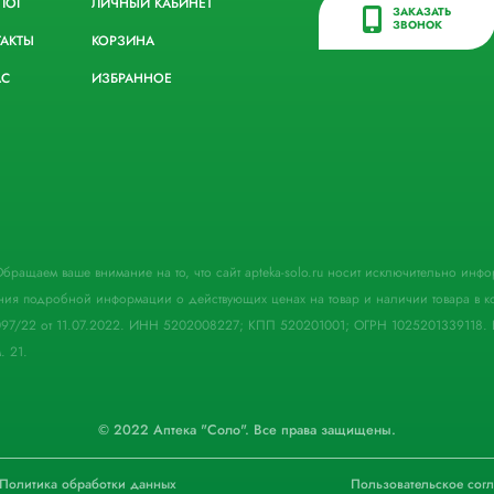
ЛОГ
ЛИЧНЫЙ КАБИНЕТ
ЗАКАЗАТЬ
ЗВОНОК
ТАКТЫ
КОРЗИНА
АС
ИЗБРАННОЕ
. Обращаем ваше внимание на то, что сайт apteka-solo.ru носит исключительно ин
ния подробной информации о действующих ценах на товар и наличии товара в кон
097/22 от 11.07.2022. ИНН 5202008227; КПП 520201001; ОГРН 1025201339118. 
. 21.
© 2022 Аптека "Соло". Все права защищены.
Политика обработки данных
Пользовательское сог