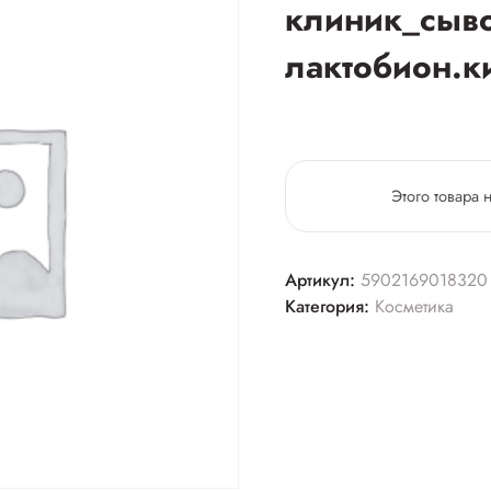
клиник_сыво
лактобион.к
Этого товара 
Артикул:
5902169018320
Категория:
Косметика