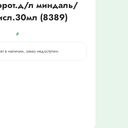
рот.д/л миндаль/
исл.30мл (8389)
₽
нет в наличии, заказ недоступен.