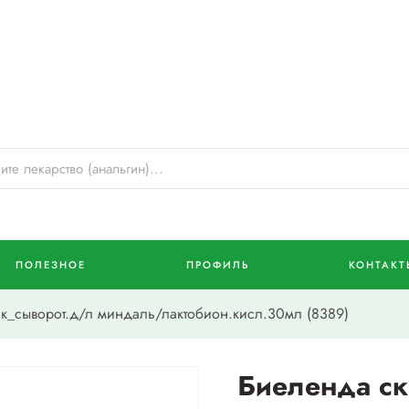
ПОЛЕЗНОЕ
ПРОФИЛЬ
КОНТАКТ
_сыворот.д/л миндаль/лактобион.кисл.30мл (8389)
Биеленда с