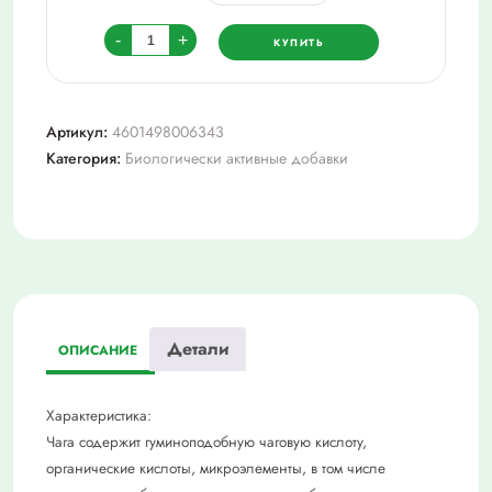
Количество
-
+
КУПИТЬ
товара
Березовые
почки,
Артикул:
4601498006343
пачка
Категория:
Биологически активные добавки
50г
Детали
ОПИСАНИЕ
Характеристика:
Чага содержит гуминоподобную чаговую кислоту,
органические кислоты, микроэлементы, в том числе