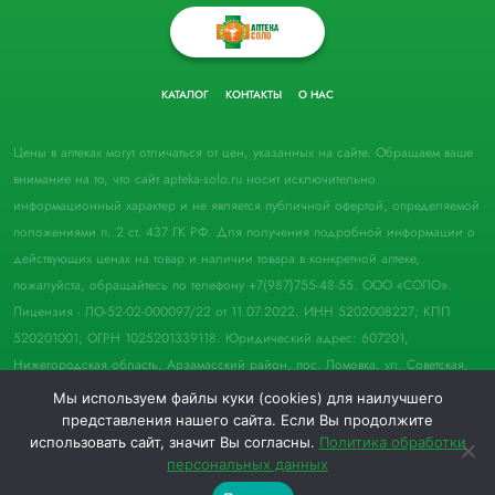
КАТАЛОГ
КОНТАКТЫ
О НАС
Цены в аптеках могут отличаться от цен, указанных на сайте. Обращаем ваше
внимание на то, что сайт apteka-solo.ru носит исключительно
информационный характер и не является публичной офертой, определяемой
положениями п. 2 ст. 437 ГК РФ. Для получения подробной информации о
действующих ценах на товар и наличии товара в конкретной аптеке,
пожалуйста, обращайтесь по телефону +7(987)755-48-55. ООО «СОЛО».
Лицензия - ЛО-52-02-000097/22 от 11.07.2022. ИНН 5202008227; КПП
520201001; ОГРН 1025201339118. Юридический адрес: 607201,
Нижегородская область, Арзамасский район, пос. Ломовка, ул. Советская,
д. 33, пом. 21.
Мы используем файлы куки (cookies) для наилучшего
представления нашего сайта. Если Вы продолжите
© 2022 Аптека "Соло". Все права защищены.
использовать сайт, значит Вы согласны.
Политика обработки
персональных данных
0
0