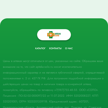
КАТАЛОГ
КОНТАКТЫ
О НАС
Цены в аптеках могут отличаться от цен, указанных на сайте. Обращаем ваше
внимание на то, что сайт apteka-solo.ru носит исключительно
информационный характер и не является публичной офертой, определяемой
положениями п. 2 ст. 437 ГК РФ. Для получения подробной информации о
действующих ценах на товар и наличии товара в конкретной аптеке,
пожалуйста, обращайтесь по телефону +7(987)755-48-55. ООО «СОЛО».
Лицензия - ЛО-52-02-000097/22 от 11.07.2022. ИНН 5202008227; КПП
520201001; ОГРН 1025201339118. Юридический адрес: 607201,
Нижегородская область, Арзамасский район, пос. Ломовка, ул. Советская,