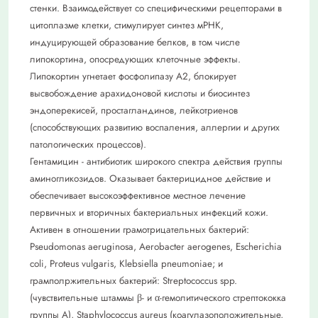
стенки. Взаимодействует со специфическими рецепторами в
цитоплазме клетки, стимулирует синтез мРНК,
индуцирующей образование белков, в том числе
липокортина, опосредующих клеточные эффекты.
Липокортин угнетает фосфолипазу А2, блокирует
высвобождение арахидоновой кислоты и биосинтез
эндоперекисей, простагландинов, лейкотриенов
(способствующих развитию воспаления, аллергии и других
патологических процессов).
Гентамицин - антибиотик широкого спектра действия группы
аминогликозидов. Оказывает бактерицидное действие и
обеспечивает высокоэффективное местное лечение
первичных и вторичных бактериальных инфекций кожи.
Активен в отношении грамотрицательных бактерий:
Pseudomonas aeruginosa, Aerobacter aerogenes, Escherichia
coli, Proteus vulgaris, Klebsiella pneumoniae; и
грамполржительных бактерий: Streptococcus spp.
(чувствительные штаммы β- и α-гемолитического стрептококка
группы A), Staphylococcus aureus (коагулазоположительные,