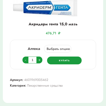
Акридерм гента 15,0 мазь
476,71
₽
Аптека
Количество
-
+
КУПИТЬ
товара
Акридерм
гента
Артикул:
4601969005462
15,0
Категория:
Лекарственные средства
мазь