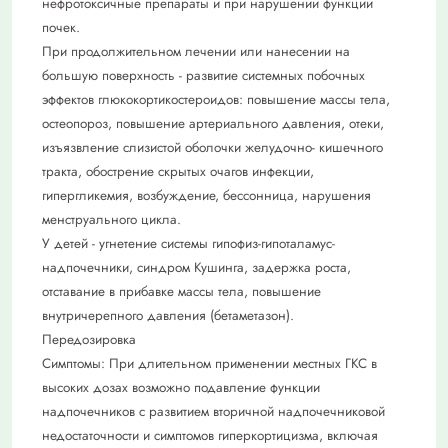
нефротоксичные препараты и при нарушении функции
почек.
При продолжительном лечении или нанесении на
большую поверхность - развитие системных побочных
эффектов глюкокортикостероидов: повышение массы тела,
остеопороз, повышение артериального давления, отеки,
изъязвление слизистой оболочки желудочно- кишечного
тракта, обострение скрытых очагов инфекции,
гипергликемия, возбуждение, бессонница, нарушения
менструального цикла.
У детей - угнетение системы гипофиз-гипоталамус-
надпочечники, синдром Кушинга, задержка роста,
отставание в прибавке массы тела, повышение
внутричерепного давления (бетаметазон).
Передозировка
Симптомы: При длительном применении местных ГКС в
высоких дозах возможно подавление функции
надпочечников с развитием вторичной надпочечниковой
недостаточности и симптомов гиперкортицизма, включая