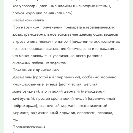
коагулазоотрицательные штаммы и некоторые штаммы,
продуцирующие пенициллиназу).
Фармакокинетика
При наружном применении препарата в терапевтических
дозах трансдермальное всасывание действующих веществ
в кровь очень незначительное. Применение окклюзионных
повязок повышает всасывание бетаметазона и гентамицина,
что может приводить к увеличению риска развития
системных побочных эффектов.
Показания к применению
Дерматиты (простой и аллергический), особенно вторично
инфицированные, экзема (атопическая, детская,
монетовидная), атопический дерматит (нейродермит
диффузный), простой хронический лишай (ограниченный
нейродермит), солнечный дерматит, эксфолиативный
дерматит, радиационный дерматит, опрелости, псориаз,
зуд.
Противопоказания