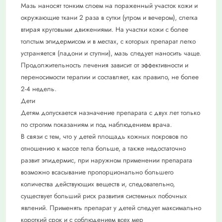
Мазь наносят тонким слоем на пораженный участок кожи и
окружающие ткани 2 раза в сутки (утром и вечером), слегка
втирая круговыми движениями. На участки кожи с более
толстым эпидермисом и в местах, с которых препарат легко
устраняется (ладони и ступни), мазь следует наносить чаще.
Продолжительность лечения зависит от эффективности и
переносимости терапии и составляет, как правило, не более
2-4 недель.
Дети
Детям допускается назначение препарата с двух лет только
по строгим показаниям и под наблюдением врача.
В связи с тем, что у детей площадь кожных покровов по
отношению к массе тела больше, а также недостаточно
развит эпидермис, при наружном применении препарата
возможно всасывание пропорционально большего
количества действующих веществ и, следовательно,
существует больший риск развития системных побочных
явлений. Применять препарат у детей следует максимально
короткий срок и с соблюдением всех мер