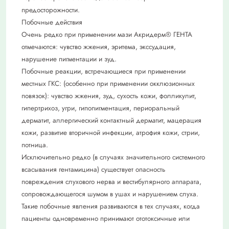
предосторожности.
Побочные действия
Очень редко при применении мази Акридерм® ГЕНТА
отмечаются: чувство жжения, эритема, экссудация,
нарушение пигментации и зуд.
Побочные реакции, встречающиеся при применении
местных ГКС: (особенно при применении окклюзионных
повязок): чувство жжения, зуд, сухость кожи, фолликулит,
гипертрихоз, угри, гипопигментация, периоральный
дерматит, аллергический контактный дерматит, мацерация
кожи, развитие вторичной инфекции, атрофия кожи, стрии,
потница.
Исключительно редко (в случаях значительного системного
всасывания гентамицина) существует опасность
повреждения слухового нерва и вестибулярного аппарата,
сопровождающегося шумом в ушах и нарушением слуха.
Такие побочные явления развиваются в тех случаях, когда
пациенты одновременно принимают ототоксичные или