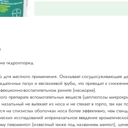
л
ина гидрохлорид
 для местного применения. Оказывает сосудосуживающее де
идаточных пазух и евстахиевой трубы, что приводит к снижен
фекционно-воспалительном рините (насморке).
нного препарата вспомогательных веществ (целлюлозы микрокр
назальный не вытекает из носа и не стекает в горло, так как 
тся на слизистых оболочках носа более эффективно, чем станд
еских исследований интраназальное введение ароматической
му левоментол (известный также под названием ментол), цине