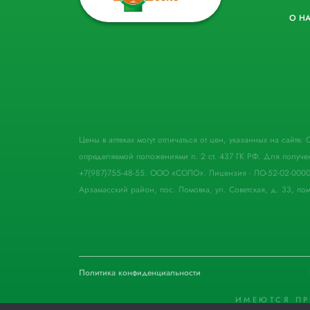
О Н
Цены в аптеках могут отличаться от цен, указанных на сайте
определяемой положениями п. 2 ст. 437 ГК РФ. Для получе
+7(987)755-48-55. ООО «СОЛО». Лицензия - ЛО-52-02-000
Арзамасский район, пос. Ломовка, ул. Советская, д. 33, пом
Политика конфиденциальности
ИМЕЮТСЯ П