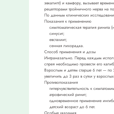
эвкалипт) и камфору, вызывает врем
рецепторами тройничного нерва на п
По данным клинических исследований,
Показания к применению
симптоматическая терапия ринита (н
синусит;
евстахиит;
сенная лихорадка.
Способ применения и дозы
Интраназально. Перед каждым испол
спрея необходимо провести его калиб
Взрослым и детям старше 6 лет — по
увеличить до 3 раз в сутки у взрослы
Противопоказания
гиперчувствительность к симпатомим
атрофический ринит;
одновременное применение ингибит
детский возраст до 6 лет.
Особые указания