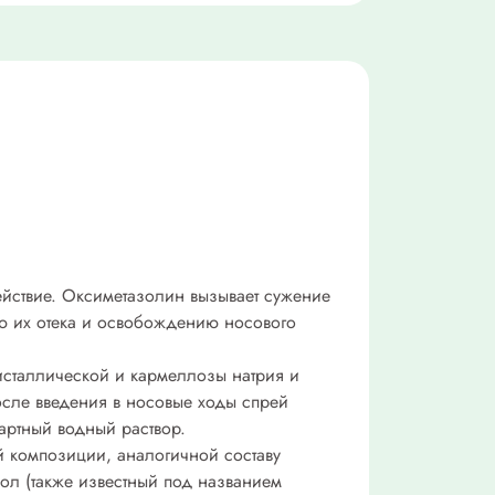
йствие. Оксиметазолин вызывает сужение
ию их отека и освобождению носового
исталлической и кармеллозы натрия и
после введения в носовые ходы спрей
артный водный раствор.
 композиции, аналогичной составу
ол (также известный под названием