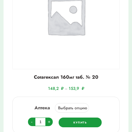
Сотагексал 160мг таб. № 20
148,2
₽
153,9
₽
–
Аптека
Количество
-
+
КУПИТЬ
товара