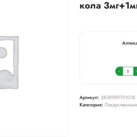
кола 3мг+1м
Аптек
Колич
-
товара
Септол
тотал
Артикул:
3838989791018
таб.
Категория:
Лекарственные
д/
рассас
кола
3мг+1
№16