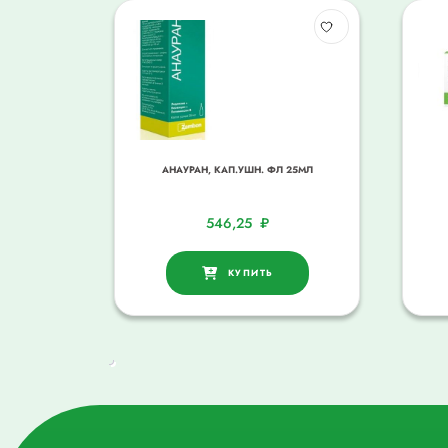
АНАУРАН, КАП.УШН. ФЛ 25МЛ
546,25
₽
КУПИТЬ