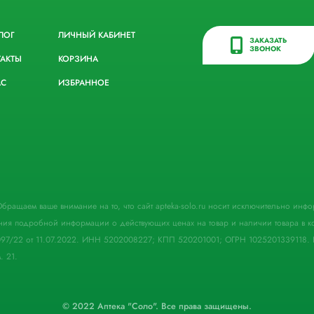
ЛОГ
ЛИЧНЫЙ КАБИНЕТ
ЗАКАЗАТЬ
ЗВОНОК
ТАКТЫ
КОРЗИНА
АС
ИЗБРАННОЕ
. Обращаем ваше внимание на то, что сайт apteka-solo.ru носит исключительно ин
ния подробной информации о действующих ценах на товар и наличии товара в кон
097/22 от 11.07.2022. ИНН 5202008227; КПП 520201001; ОГРН 1025201339118. 
. 21.
© 2022 Аптека "Соло". Все права защищены.