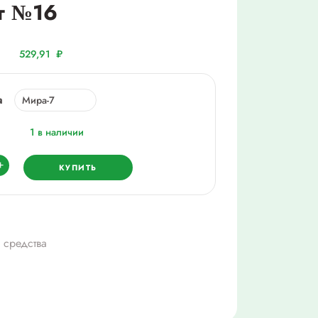
г №16
529,91
₽
а
1 в наличии
ество
+
КУПИТЬ
ете
 средства
.
мг