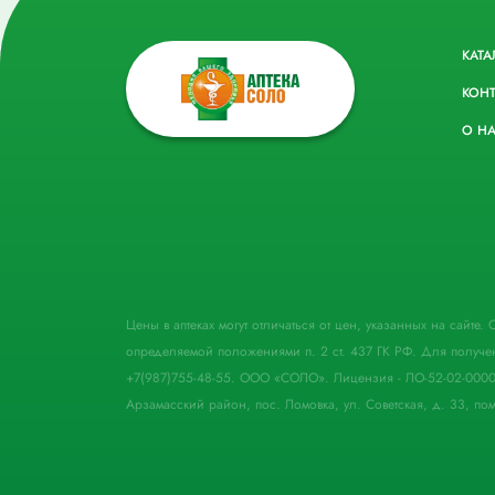
КАТА
КОН
О Н
Цены в аптеках могут отличаться от цен, указанных на сайте
определяемой положениями п. 2 ст. 437 ГК РФ. Для получе
+7(987)755-48-55. ООО «СОЛО». Лицензия - ЛО-52-02-000
Арзамасский район, пос. Ломовка, ул. Советская, д. 33, пом