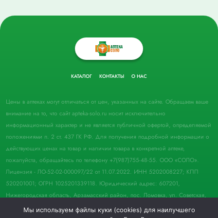
КАТАЛОГ
КОНТАКТЫ
О НАС
Цены в аптеках могут отличаться от цен, указанных на сайте. Обращаем ваше
внимание на то, что сайт apteka-solo.ru носит исключительно
информационный характер и не является публичной офертой, определяемой
положениями п. 2 ст. 437 ГК РФ. Для получения подробной информации о
действующих ценах на товар и наличии товара в конкретной аптеке,
пожалуйста, обращайтесь по телефону +7(987)755-48-55. ООО «СОЛО».
Лицензия - ЛО-52-02-000097/22 от 11.07.2022. ИНН 5202008227; КПП
520201001; ОГРН 1025201339118. Юридический адрес: 607201,
Нижегородская область, Арзамасский район, пос. Ломовка, ул. Советская,
д. 33, пом. 21.
Мы используем файлы куки (cookies) для наилучшего