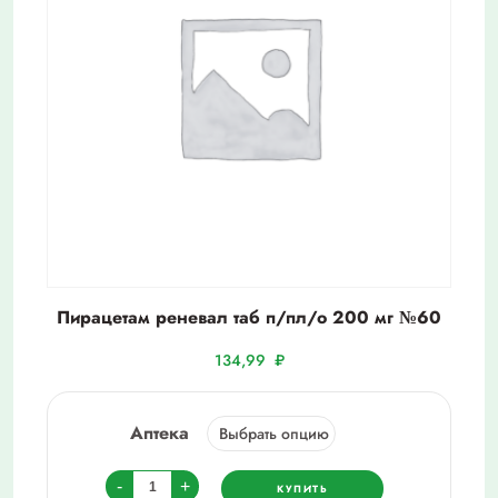
Пирацетам реневал таб п/пл/о 200 мг №60
134,99
₽
Аптека
Количество
-
+
КУПИТЬ