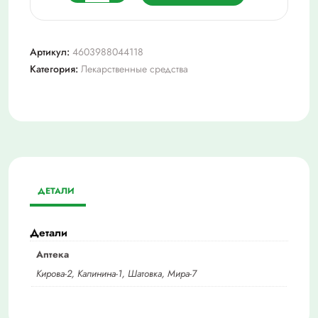
товара
Пирацетам
реневал
Артикул:
4603988044118
таб
Категория:
Лекарственные средства
п/
пл/
о
200
мг
№60
ДЕТАЛИ
Детали
Аптека
Кирова-2, Калинина-1, Шатовка, Мира-7