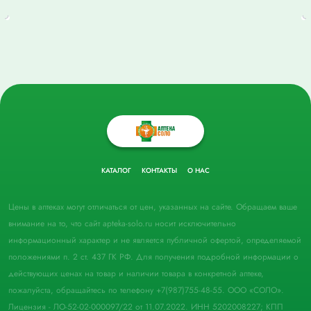
КАТАЛОГ
КОНТАКТЫ
О НАС
Цены в аптеках могут отличаться от цен, указанных на сайте. Обращаем ваше
внимание на то, что сайт apteka-solo.ru носит исключительно
информационный характер и не является публичной офертой, определяемой
положениями п. 2 ст. 437 ГК РФ. Для получения подробной информации о
действующих ценах на товар и наличии товара в конкретной аптеке,
пожалуйста, обращайтесь по телефону +7(987)755-48-55. ООО «СОЛО».
Лицензия - ЛО-52-02-000097/22 от 11.07.2022. ИНН 5202008227; КПП