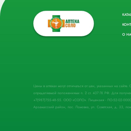
КАТА
КОН
О Н
Цены в аптеках могут отличаться от цен, указанных на сайте
определяемой положениями п. 2 ст. 437 ГК РФ. Для получе
+7(987)755-48-55. ООО «СОЛО». Лицензия - ЛО-52-02-000
Арзамасский район, пос. Ломовка, ул. Советская, д. 33, пом