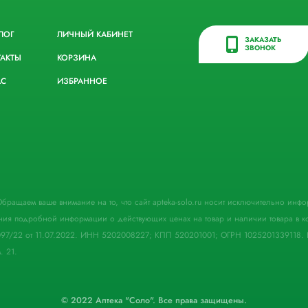
ЛОГ
ЛИЧНЫЙ КАБИНЕТ
ЗАКАЗАТЬ
ЗВОНОК
ТАКТЫ
КОРЗИНА
АС
ИЗБРАННОЕ
. Обращаем ваше внимание на то, что сайт apteka-solo.ru носит исключительно ин
ния подробной информации о действующих ценах на товар и наличии товара в кон
097/22 от 11.07.2022. ИНН 5202008227; КПП 520201001; ОГРН 1025201339118. 
. 21.
© 2022 Аптека "Соло". Все права защищены.