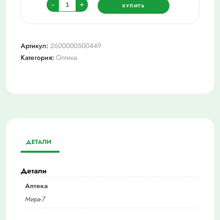
Количество
-
+
КУПИТЬ
товара
Очки
+3,0
Артикул:
2600000500449
мост2115
Категория:
Оптика
ДЕТАЛИ
Детали
Аптека
Мира-7