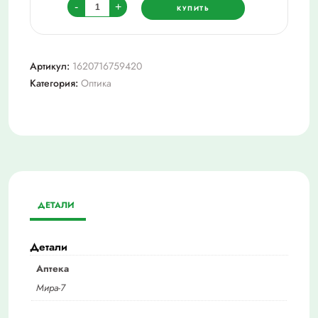
Количество
-
+
КУПИТЬ
товара
Очки
+3,0
Артикул:
1620716759420
(мост2097)
Категория:
Оптика
ДЕТАЛИ
Детали
Аптека
Мира-7