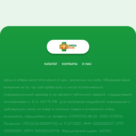
КАТАЛОГ
КОНТАКТЫ
О НАС
Цены в аптеках могут отличаться от цен, указанных на сайте. Обращаем ваше
внимание на то, что сайт apteka-solo.ru носит исключительно
информационный характер и не является публичной офертой, определяемой
положениями п. 2 ст. 437 ГК РФ. Для получения подробной информации о
действующих ценах на товар и наличии товара в конкретной аптеке,
пожалуйста, обращайтесь по телефону +7(987)755-48-55. ООО «СОЛО».
Лицензия - ЛО-52-02-000097/22 от 11.07.2022. ИНН 5202008227; КПП
520201001; ОГРН 1025201339118. Юридический адрес: 607201,