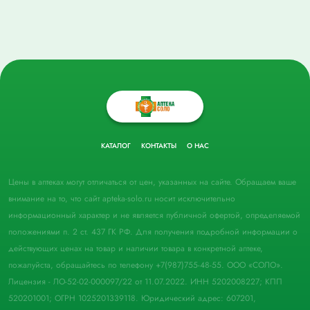
КАТАЛОГ
КОНТАКТЫ
О НАС
Цены в аптеках могут отличаться от цен, указанных на сайте. Обращаем ваше
внимание на то, что сайт apteka-solo.ru носит исключительно
информационный характер и не является публичной офертой, определяемой
положениями п. 2 ст. 437 ГК РФ. Для получения подробной информации о
действующих ценах на товар и наличии товара в конкретной аптеке,
пожалуйста, обращайтесь по телефону +7(987)755-48-55. ООО «СОЛО».
Лицензия - ЛО-52-02-000097/22 от 11.07.2022. ИНН 5202008227; КПП
520201001; ОГРН 1025201339118. Юридический адрес: 607201,