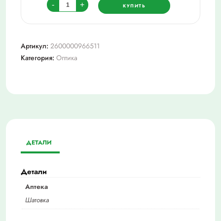
Количество
-
+
КУПИТЬ
товара
Очки
-3.0
Артикул:
2600000966511
ralph0840
Категория:
Оптика
ДЕТАЛИ
Детали
Аптека
Шатовка