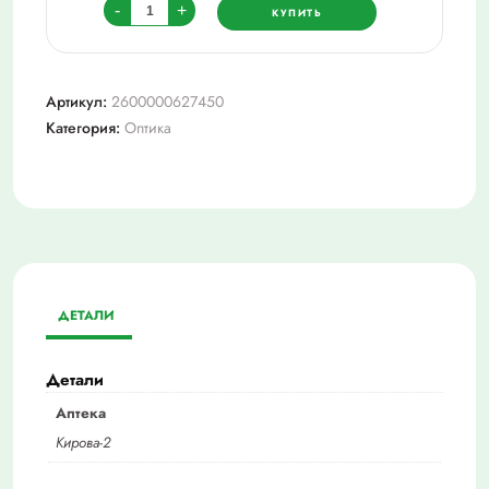
Количество
-
+
КУПИТЬ
товара
Очки-0.5
eae541
Артикул:
2600000627450
Категория:
Оптика
ДЕТАЛИ
Детали
Аптека
Кирова-2