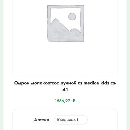
Омрон молокоотсос ручной cs medica kids cs-
41
1586,97
₽
Аптека