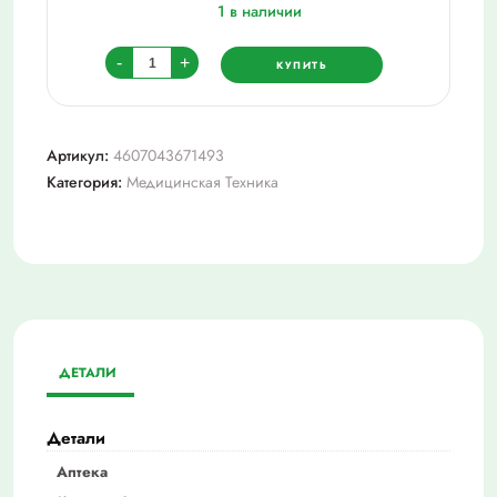
1 в наличии
Количество
-
+
КУПИТЬ
товара
Омрон
молокоотсос
Артикул:
4607043671493
ручной
Категория:
Медицинская Техника
cs
medica
kids
cs-
41
ДЕТАЛИ
Детали
Аптека