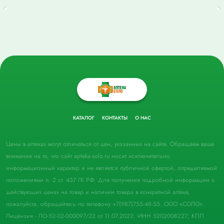
КАТАЛОГ
КОНТАКТЫ
О НАС
Цены в аптеках могут отличаться от цен, указанных на сайте. Обращаем ваше
внимание на то, что сайт apteka-solo.ru носит исключительно
информационный характер и не является публичной офертой, определяемой
положениями п. 2 ст. 437 ГК РФ. Для получения подробной информации о
действующих ценах на товар и наличии товара в конкретной аптеке,
пожалуйста, обращайтесь по телефону +7(987)755-48-55. ООО «СОЛО».
Лицензия - ЛО-52-02-000097/22 от 11.07.2022. ИНН 5202008227; КПП