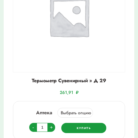
Термометр Сувенирный » Д 29
261,91
₽
Аптека
Количество
-
+
КУПИТЬ
товара