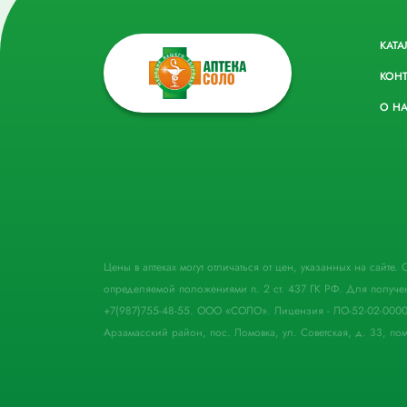
КАТА
КОН
О Н
Цены в аптеках могут отличаться от цен, указанных на сайте
определяемой положениями п. 2 ст. 437 ГК РФ. Для получе
+7(987)755-48-55. ООО «СОЛО». Лицензия - ЛО-52-02-000
Арзамасский район, пос. Ломовка, ул. Советская, д. 33, пом