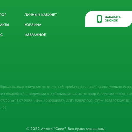
ЛОГ
ЛИЧНЫЙ КАБИНЕТ
ЗАКАЗАТЬ
ЗВОНОК
ТАКТЫ
КОРЗИНА
АС
ИЗБРАННОЕ
. Обращаем ваше внимание на то, что сайт apteka-solo.ru носит исключительно ин
ния подробной информации о действующих ценах на товар и наличии товара в кон
097/22 от 11.07.2022. ИНН 5202008227; КПП 520201001; ОГРН 1025201339118. 
. 21.
© 2022 Аптека "Соло". Все права защищены.