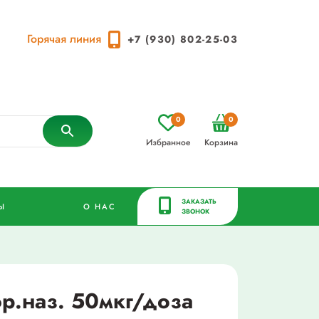
Горячая линия
+7 (930) 802-25-03
0
0
Избранное
Корзина
ЗАКАЗАТЬ
Ы
О НАС
ЗВОНОК
эр.наз. 50мкг/доза