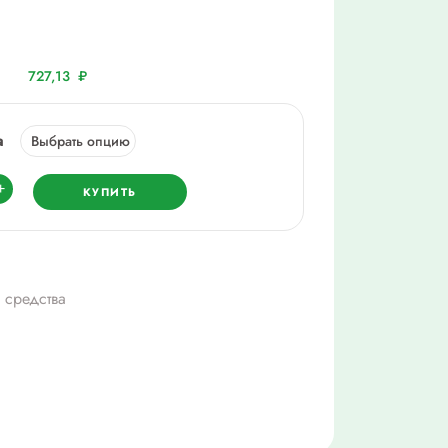
727,13
₽
а
ество
+
КУПИТЬ
екс,
з.
/
 средства