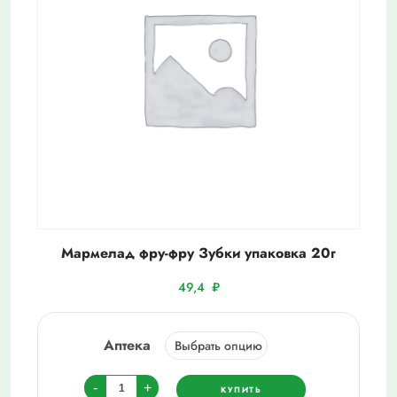
Мармелад фру-фру Зубки упаковка 20г
49,4
₽
Аптека
Количество
-
+
КУПИТЬ