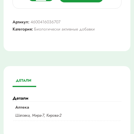
товара
Мармелад
фру-
Артикул:
4600416036707
фру
Категория:
Биологически активные добавки
Зубки
упаковка
20г
ДЕТАЛИ
Детали
Аптека
Шатовка, Мира-7, Кирова-2