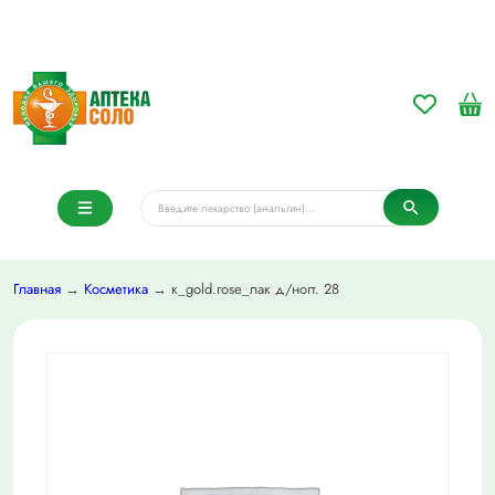
Главная
→
Косметика
→ к_gold.rose_лак д/ногт. 28