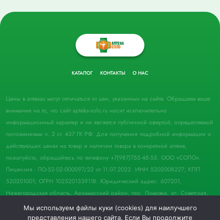
КАТАЛОГ
КОНТАКТЫ
О НАС
Цены в аптеках могут отличаться от цен, указанных на сайте. Обращаем ваше
внимание на то, что сайт apteka-solo.ru носит исключительно
информационный характер и не является публичной офертой, определяемой
положениями п. 2 ст. 437 ГК РФ. Для получения подробной информации о
действующих ценах на товар и наличии товара в конкретной аптеке,
пожалуйста, обращайтесь по телефону +7(987)755-48-55. ООО «СОЛО».
Лицензия - ЛО-52-02-000097/22 от 11.07.2022. ИНН 5202008227; КПП
520201001; ОГРН 1025201339118. Юридический адрес: 607201,
Нижегородская область, Арзамасский район, пос. Ломовка, ул. Советская,
д. 33, пом. 21.
Мы используем файлы куки (cookies) для наилучшего
представления нашего сайта. Если Вы продолжите