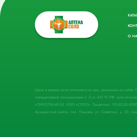
КАТА
КОН
О Н
Цены в аптеках могут отличаться от цен, указанных на сайте
определяемой положениями п. 2 ст. 437 ГК РФ. Для получе
+7(987)755-48-55. ООО «СОЛО». Лицензия - ЛО-52-02-000
Арзамасский район, пос. Ломовка, ул. Советская, д. 33, пом