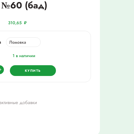
г №60 (бад)
310,65
₽
а
1 в наличии
ество
+
КУПИТЬ
ка
ный
екс
активные добавки