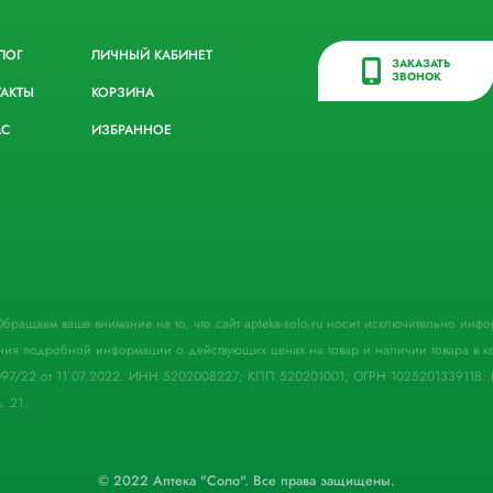
ЛОГ
ЛИЧНЫЙ КАБИНЕТ
ЗАКАЗАТЬ
ЗВОНОК
ТАКТЫ
КОРЗИНА
АС
ИЗБРАННОЕ
. Обращаем ваше внимание на то, что сайт apteka-solo.ru носит исключительно ин
ния подробной информации о действующих ценах на товар и наличии товара в кон
097/22 от 11.07.2022. ИНН 5202008227; КПП 520201001; ОГРН 1025201339118. 
. 21.
© 2022 Аптека "Соло". Все права защищены.