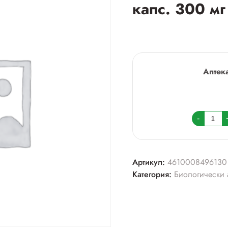
капс. 300 м
Аптек
Колич
-
товара
Витате
почеч
Артикул:
4610008496130
компл
Категория:
Биологически 
капс.
300
мг
№60
(бад)