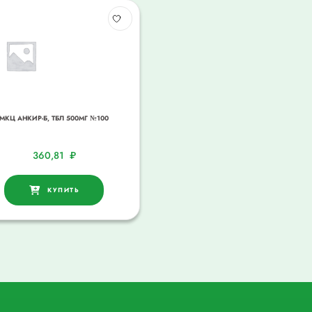
МКЦ АНКИР-Б, ТБЛ 500МГ №100
360,81
₽
КУПИТЬ