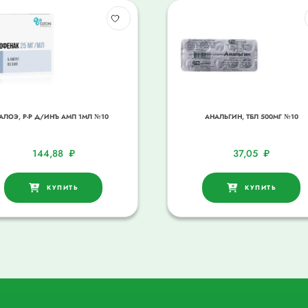
АЛОЭ, Р-Р Д/ИНЪ АМП 1МЛ №10
АНАЛЬГИН, ТБЛ 500МГ №10
144,88
₽
37,05
₽
КУПИТЬ
КУПИТЬ