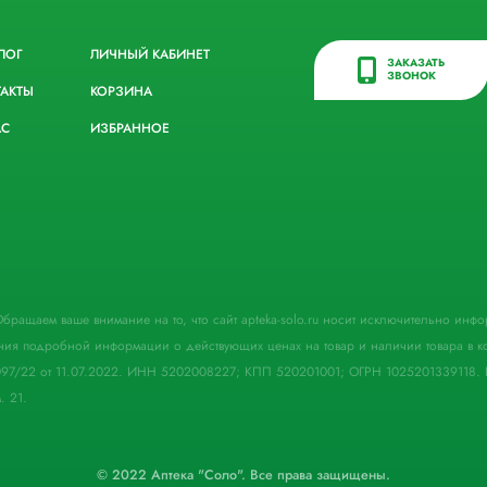
ЛОГ
ЛИЧНЫЙ КАБИНЕТ
ЗАКАЗАТЬ
ЗВОНОК
ТАКТЫ
КОРЗИНА
АС
ИЗБРАННОЕ
. Обращаем ваше внимание на то, что сайт apteka-solo.ru носит исключительно ин
ния подробной информации о действующих ценах на товар и наличии товара в кон
097/22 от 11.07.2022. ИНН 5202008227; КПП 520201001; ОГРН 1025201339118. 
. 21.
© 2022 Аптека "Соло". Все права защищены.