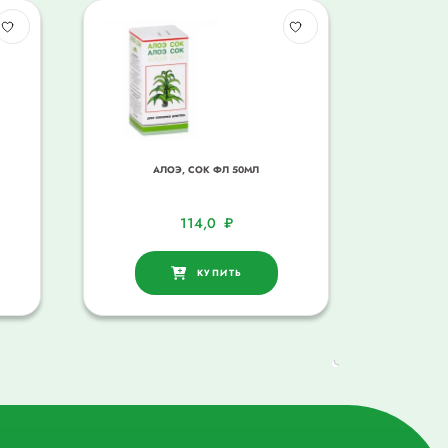
АЛОЭ, СОК ФЛ 50МЛ
114,0
₽
КУПИТЬ