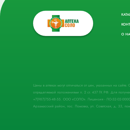
КАТА
КОН
О Н
Цены в аптеках могут отличаться от цен, указанных на сайте
определяемой положениями п. 2 ст. 437 ГК РФ. Для получе
+7(987)755-48-55. ООО «СОЛО». Лицензия - ЛО-52-02-000
Арзамасский район, пос. Ломовка, ул. Советская, д. 33, пом