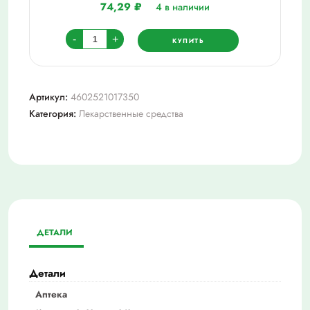
74,29
₽
4 в наличии
Количество
-
+
КУПИТЬ
товара
Амикацин
пор
Артикул:
4602521017350
д/
Категория:
Лекарственные средства
приг
р-
ра
для
в/
в
и
ДЕТАЛИ
в/
м
введ
Детали
500
Аптека
мг