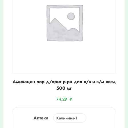
Амикацин пор д/приг р-ра для в/в и в/м введ
500 мг
74,29
₽
Аптека