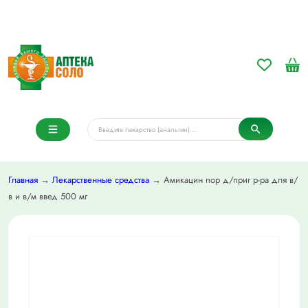
Главная
→
Лекарственные средства
→ Амикацин пор д/приг р-ра для в/
в и в/м введ 500 мг