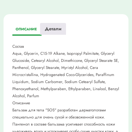
Детали
ОПИСАНИЕ
Состав
Aqua, Glycerin, C15-19 Alkane, Isopropyl Palmitate, Glyceryl
Glucoside, Cetearyl Alcohol, Dimethicone, Glyceryl Stearate SE,
Panthenol, Glyceryl Stearate, Myristyl Alcohol, Cera
Microcristallina, Hydrogenated Coco-Glycerides, Paraffinum
Liquidum, Sodium Carbomer, Sodium Cetearyl Sulfate,
Phenoxyethanol, Methylparaben, Ethylparaben, Linalool, Benzyl
Alcohol, Parfum
Описание
Бальзам для тела "SOS" разработан дерматологами
специально для очень сухой и обезвоженной кожи.
Пантенол в составе бальзама усиливает способность кожи
удерживать влагу и успокаивает особо сухие участки кожи, а