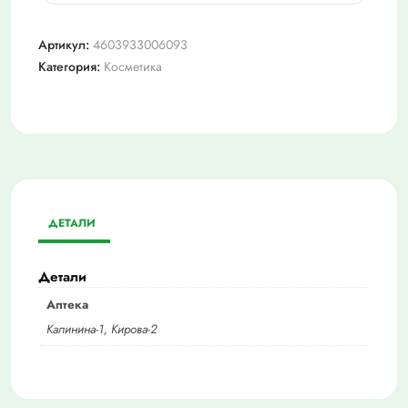
Жидкость
для
Артикул:
4603933006093
рук
Категория:
Косметика
80мл
ДЕТАЛИ
Детали
Аптека
Калинина-1, Кирова-2