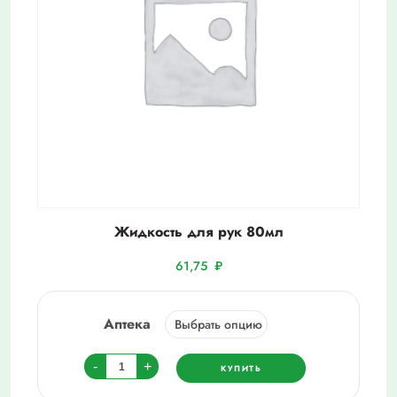
Жидкость для рук 80мл
61,75
₽
Аптека
Количество
-
+
КУПИТЬ
товара