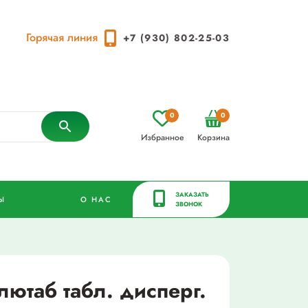
Горячая линия
+7 (930) 802-25-03
0
0
Избранное
Корзина
ЗАКАЗАТЬ
Ы
О НАС
ЗВОНОК
ютаб табл. дисперг.