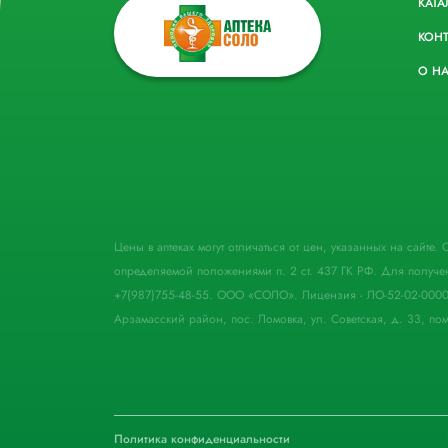
КАТА
КОН
О Н
Цены в аптеках могут отличаться от цен, указанных на сайте
определяемой положениями п. 2 ст. 437 ГК РФ. Для получе
+7(987)755-48-55. ООО «СОЛО». Лицензия - ЛО-52-02-000
Арзамасский район, пос. Ломовка, ул. Советская, д. 33, пом
Политика конфиденциальности