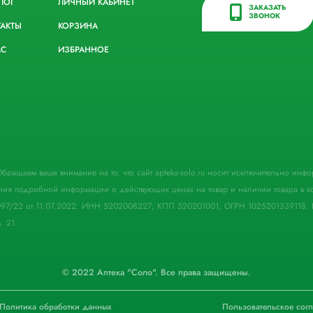
ЛОГ
ЛИЧНЫЙ КАБИНЕТ
ЗАКАЗАТЬ
ЗВОНОК
ТАКТЫ
КОРЗИНА
АС
ИЗБРАННОЕ
. Обращаем ваше внимание на то, что сайт apteka-solo.ru носит исключительно ин
ния подробной информации о действующих ценах на товар и наличии товара в кон
097/22 от 11.07.2022. ИНН 5202008227; КПП 520201001; ОГРН 1025201339118. 
. 21.
© 2022 Аптека "Соло". Все права защищены.
Политика обработки данных
Пользовательское сог