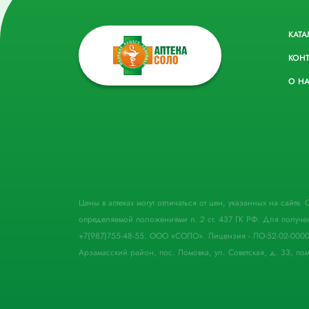
КАТА
КОН
О Н
Цены в аптеках могут отличаться от цен, указанных на сайте
определяемой положениями п. 2 ст. 437 ГК РФ. Для получе
+7(987)755-48-55. ООО «СОЛО». Лицензия - ЛО-52-02-000
Арзамасский район, пос. Ломовка, ул. Советская, д. 33, пом