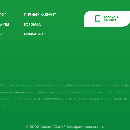
ЛОГ
ЛИЧНЫЙ КАБИНЕТ
ЗАКАЗАТЬ
ЗВОНОК
ТАКТЫ
КОРЗИНА
АС
ИЗБРАННОЕ
. Обращаем ваше внимание на то, что сайт apteka-solo.ru носит исключительно ин
ния подробной информации о действующих ценах на товар и наличии товара в кон
097/22 от 11.07.2022. ИНН 5202008227; КПП 520201001; ОГРН 1025201339118. 
. 21.
© 2022 Аптека "Соло". Все права защищены.