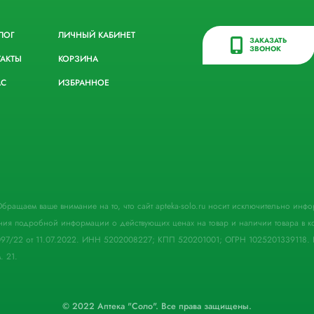
ЛОГ
ЛИЧНЫЙ КАБИНЕТ
ЗАКАЗАТЬ
ЗВОНОК
ТАКТЫ
КОРЗИНА
АС
ИЗБРАННОЕ
. Обращаем ваше внимание на то, что сайт apteka-solo.ru носит исключительно ин
ния подробной информации о действующих ценах на товар и наличии товара в кон
097/22 от 11.07.2022. ИНН 5202008227; КПП 520201001; ОГРН 1025201339118. 
. 21.
© 2022 Аптека "Соло". Все права защищены.