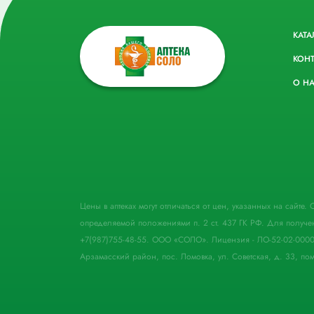
КАТА
КОН
О Н
Цены в аптеках могут отличаться от цен, указанных на сайте
определяемой положениями п. 2 ст. 437 ГК РФ. Для получе
+7(987)755-48-55. ООО «СОЛО». Лицензия - ЛО-52-02-000
Арзамасский район, пос. Ломовка, ул. Советская, д. 33, пом