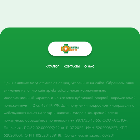
КАТАЛОГ
КОНТАКТЫ
О НАС
Цены в аптеках могут отличаться от цен, указанных на сайте. Обращаем ваше
внимание на то, что сайт apteka-solo.ru носит исключительно
информационный характер и не является публичной офертой, определяемой
положениями п. 2 ст. 437 ГК РФ. Для получения подробной информации о
действующих ценах на товар и наличии товара в конкретной аптеке,
пожалуйста, обращайтесь по телефону +7(987)755-48-55. ООО «СОЛО».
Лицензия - ЛО-52-02-000097/22 от 11.07.2022. ИНН 5202008227; КПП
520201001; ОГРН 1025201339118. Юридический адрес: 607201,