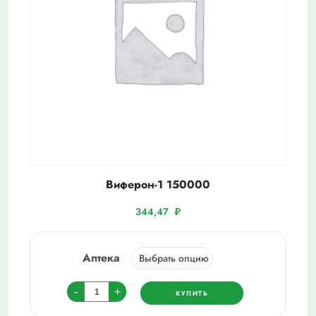
Виферон-1 150000
344,47
₽
Аптека
Количество
-
+
КУПИТЬ
товара