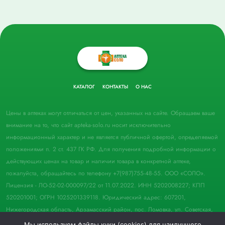
КАТАЛОГ
КОНТАКТЫ
О НАС
Цены в аптеках могут отличаться от цен, указанных на сайте. Обращаем ваше
внимание на то, что сайт apteka-solo.ru носит исключительно
информационный характер и не является публичной офертой, определяемой
положениями п. 2 ст. 437 ГК РФ. Для получения подробной информации о
действующих ценах на товар и наличии товара в конкретной аптеке,
пожалуйста, обращайтесь по телефону +7(987)755-48-55. ООО «СОЛО».
Лицензия - ЛО-52-02-000097/22 от 11.07.2022. ИНН 5202008227; КПП
520201001; ОГРН 1025201339118. Юридический адрес: 607201,
Нижегородская область, Арзамасский район, пос. Ломовка, ул. Советская,
д. 33, пом. 21.
Мы используем файлы куки (cookies) для наилучшего