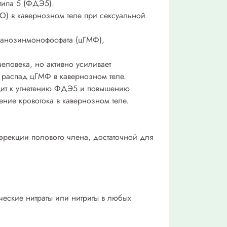
типа 5 (ФДЭ5).
O) в кавернозном теле при сексуальной
гуанозинмонофосфата (цГМФ),
ловека, но активно усиливает
 распад цГМФ в кавернозном теле.
ит к угнетению ФДЭ5 и повышению
ение кровотока в кавернозном теле.
рекции полового члена, достаточной для
ческие нитраты или нитриты в любых