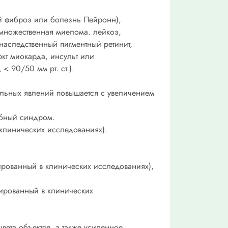
ый фиброз или болезнь Пейронн),
 множественная миелома. лейкоз,
аследственный пигментный ретинит,
кт миокарда, инсульт или
< 90/50 мм рт. ст.).
льных явлений повышается с увеличением
обный синдром.
 клинических исследованиях).
ированный в клинических исследованиях),
рированный в клинических
вета объектов, а также усиленное