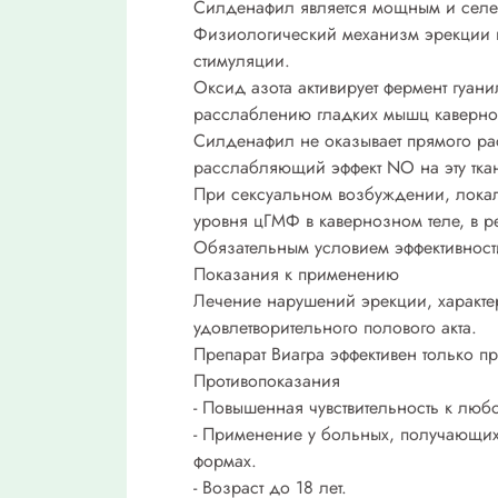
Силденафил является мощным и селе
Физиологический механизм эрекции п
стимуляции.
Оксид азота активирует фермент гуан
расслаблению гладких мышц каверноз
Силденафил не оказывает прямого ра
расслабляющий эффект NO на эту тка
При сексуальном возбуждении, лока
уровня цГМФ в кавернозном теле, в р
Обязательным условием эффективност
Показания к применению
Лечение нарушений эрекции, характ
удовлетворительного полового акта.
Препарат Виагра эффективен только п
Противопоказания
- Повышенная чувствительность к люб
- Применение у больных, получающих
формах.
- Возраст до 18 лет.