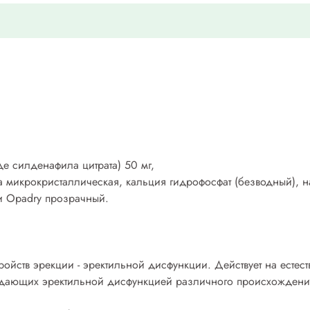
де силденафила цитрата) 50 мг,
 микрокристаллическая, кальция гидрофосфат (безводный), на
и Opadry прозрачный.
ройств эрекции - эректильной дисфункции. Действует на есте
адающих эректильной дисфункцией различного происхождения