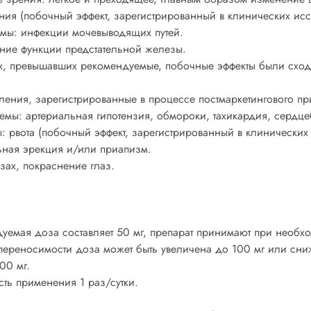
ения (побочный эффект, зарегистрированный в клинических исс
мы: инфекции мочевыводящих путей.
ние функции предстательной железы.
ах, превышавших рекомендуемые, побочные эффекты были схо
ения, зарегистрированные в процессе постмаркетингового п
емы: артериальная гипотензия, обмороки, тахикардия, сердце
 рвота (побочный эффект, зарегистрированный в клинических
ьная эрекция и/или приапизм.
азах, покраснение глаз.
уемая доза составляет 50 мг, препарат принимают при необх
и переносимости доза может быть увеличена до 100 мг или сни
00 мг.
ть применения 1 раз/сутки.