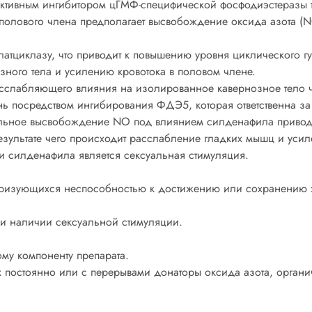
ктивным ингибитором цГМФ-специфической фосфодиэстеразы 
олового члена предполагает высвобождение оксида азота (N
илатциклазу, что приводит к повышению уровня циклического 
ного тела и усилению кровотока в половом члене.
сслабляющего влияния на изолированное кавернозное тело че
нь посредством ингибирования ФДЭ5, которая ответственна за
льное высвобождение NO под влиянием силденафила привод
езультате чего происходит расслабление гладких мышц и усил
и силденафила является сексуальная стимуляция.
еризующихся неспособностью к достижению или сохранению э
ри наличии сексуальной стимуляции.
ому компоненту препарата.
 постоянно или с перерывами донаторы оксида азота, органи