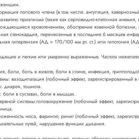
 женщин.
ормация полового члена (в том числе. ангуляция, кавернозн
азвитию приапизма (такие как серповидно-клеточная анемия,
вождающиеся кровотечением, обострение язвенной болезни, н
ьная стенокардия, перенесенные в последние 6 месяцев инфар
ая гипертензия (АД > 170/100 мм рт. ст.) или гипотония (АД 
дящие и легкие или умеренно выраженные. Частота нежелате
ия, боли, боль в животе, боли в спине, инфекция, гриппопод
емы: вазодилатация (побочный эффект, зарегистрированный в
: диарея, тошнота.
 боли в суставах, боли в мышцах.
рвной системы:головокружение (побочный эффект, зарегистр
нница.
оженность носа, фарингит, ринит (побочный эффект, зарегист
ыхательных путей, нарушение функции дыхания.
е зрения: легкое и преходящее, главным образом изменение ц