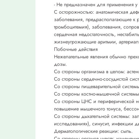
- Не предназначен для применения у
С осторожностью: анатомическая деф
заболевания, предрасполагающие к р
тромбоцитемия), заболевания, сопро
сердечная недостаточность, нестабил
жизнеугрожающие аритмии, артериальн
Побочные действия
Нежелательные явления обычно прехо
дозы.
Со стороны организма в целом: астен
Со стороны сердечно-сосудистой сист
Со стороны пищеварительной системы
Со стороны костно-мышечной системы:
Со стороны ЦНС и периферической не
повышение мышечного тонуса, бессо
Со стороны дыхательной системы: зал
исследованиях), синусит, инфекции д
Дерматологические реакции: сыпь.
Со стороны органов чувств: изменени