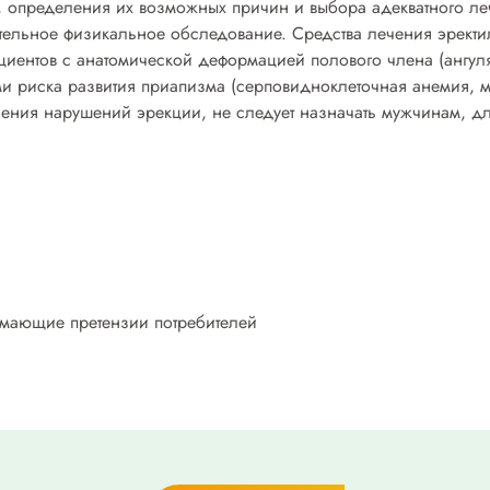
 определения их возможных причин и выбора адекватного л
тельное физикальное обследование. Средства лечения эрек
ациентов с анатомической деформацией полового члена (ангу
ми риска развития приапизма (серповидноклеточная анемия, 
ения нарушений эрекции, не следует назначать мужчинам, для
имающие претензии потребителей