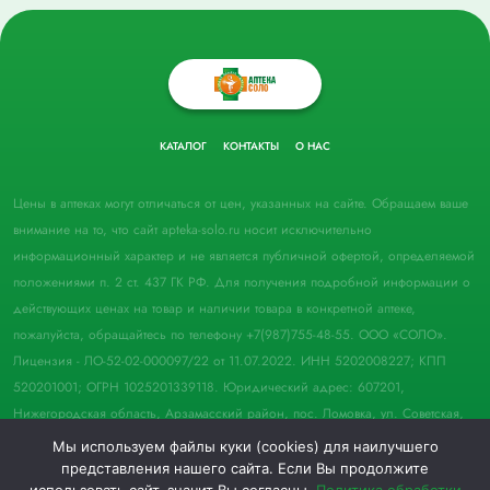
КАТАЛОГ
КОНТАКТЫ
О НАС
Цены в аптеках могут отличаться от цен, указанных на сайте. Обращаем ваше
внимание на то, что сайт apteka-solo.ru носит исключительно
информационный характер и не является публичной офертой, определяемой
положениями п. 2 ст. 437 ГК РФ. Для получения подробной информации о
действующих ценах на товар и наличии товара в конкретной аптеке,
пожалуйста, обращайтесь по телефону +7(987)755-48-55. ООО «СОЛО».
Лицензия - ЛО-52-02-000097/22 от 11.07.2022. ИНН 5202008227; КПП
520201001; ОГРН 1025201339118. Юридический адрес: 607201,
Нижегородская область, Арзамасский район, пос. Ломовка, ул. Советская,
д. 33, пом. 21.
Мы используем файлы куки (cookies) для наилучшего
представления нашего сайта. Если Вы продолжите
© 2022 Аптека "Соло". Все права защищены.