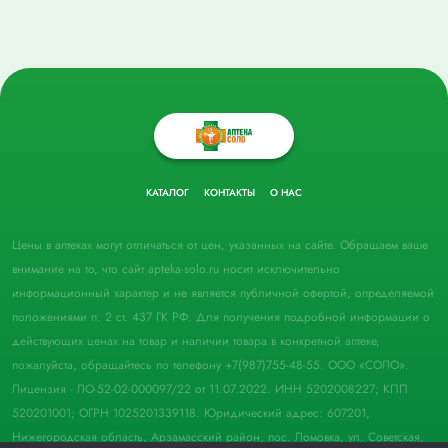
КАТАЛОГ
КОНТАКТЫ
О НАС
Цены в аптеках могут отличаться от цен, указанных на сайте. Обращаем ваше
внимание на то, что сайт apteka-solo.ru носит исключительно
информационный характер и не является публичной офертой, определяемой
положениями п. 2 ст. 437 ГК РФ. Для получения подробной информации о
действующих ценах на товар и наличии товара в конкретной аптеке,
пожалуйста, обращайтесь по телефону +7(987)755-48-55. ООО «СОЛО».
Лицензия - ЛО-52-02-000097/22 от 11.07.2022. ИНН 5202008227; КПП
520201001; ОГРН 1025201339118. Юридический адрес: 607201,
Нижегородская область, Арзамасский район, пос. Ломовка, ул. Советская,