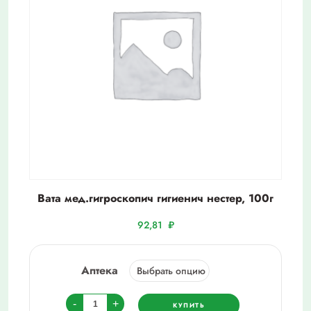
Вата мед.гигроскопич гигиенич нестер, 100г
92,81
₽
Аптека
Количество
-
+
КУПИТЬ