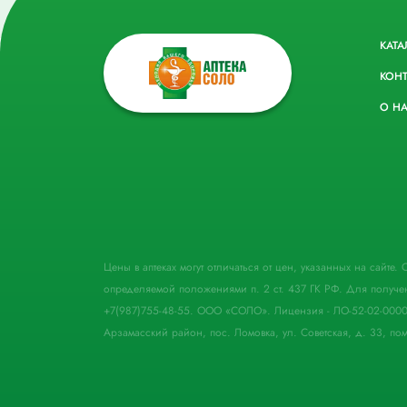
КАТА
КОН
О Н
Цены в аптеках могут отличаться от цен, указанных на сайте
определяемой положениями п. 2 ст. 437 ГК РФ. Для получе
+7(987)755-48-55. ООО «СОЛО». Лицензия - ЛО-52-02-000
Арзамасский район, пос. Ломовка, ул. Советская, д. 33, пом