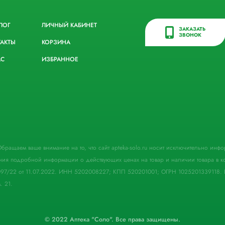
ЛОГ
ЛИЧНЫЙ КАБИНЕТ
ЗАКАЗАТЬ
ЗВОНОК
ТАКТЫ
КОРЗИНА
АС
ИЗБРАННОЕ
. Обращаем ваше внимание на то, что сайт apteka-solo.ru носит исключительно ин
ния подробной информации о действующих ценах на товар и наличии товара в кон
097/22 от 11.07.2022. ИНН 5202008227; КПП 520201001; ОГРН 1025201339118. 
. 21.
© 2022 Аптека "Соло". Все права защищены.