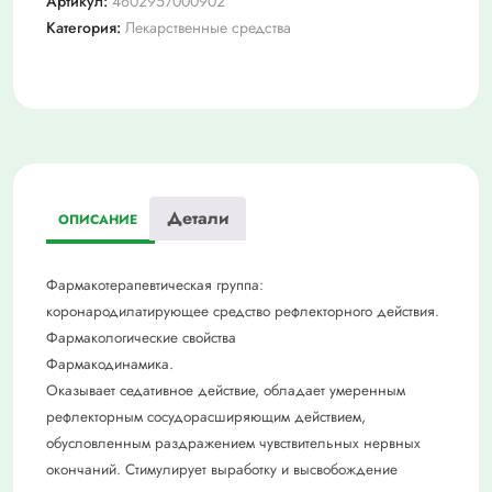
Артикул:
4602957000902
подъязыч.
Категория:
Лекарственные средства
50
мг
х20
Детали
ОПИСАНИЕ
Фармакотерапевтическая группа:
коронародилатирующее средство рефлекторного действия.
Фармакологические свойства
Фармакодинамика.
Оказывает седативное действие, обладает умеренным
рефлекторным сосудорасширяющим действием,
обусловленным раздражением чувствительных нервных
окончаний. Стимулирует выработку и высвобождение