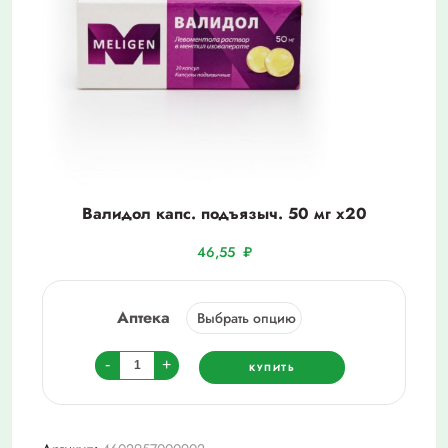
Валидол капс. подъязыч. 50 мг х20
46,55
₽
Аптека
Количество
-
+
КУПИТЬ
товара
Валидол
капс.