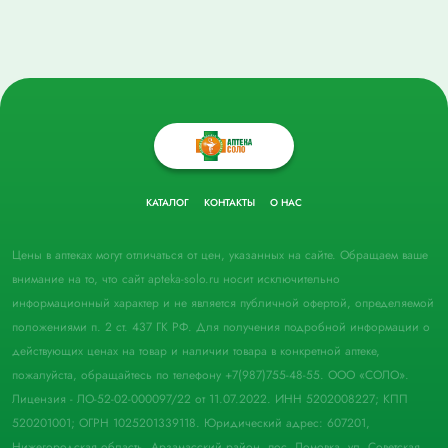
КАТАЛОГ
КОНТАКТЫ
О НАС
Цены в аптеках могут отличаться от цен, указанных на сайте. Обращаем ваше
внимание на то, что сайт apteka-solo.ru носит исключительно
информационный характер и не является публичной офертой, определяемой
положениями п. 2 ст. 437 ГК РФ. Для получения подробной информации о
действующих ценах на товар и наличии товара в конкретной аптеке,
пожалуйста, обращайтесь по телефону +7(987)755-48-55. ООО «СОЛО».
Лицензия - ЛО-52-02-000097/22 от 11.07.2022. ИНН 5202008227; КПП
520201001; ОГРН 1025201339118. Юридический адрес: 607201,
Нижегородская область, Арзамасский район, пос. Ломовка, ул. Советская,