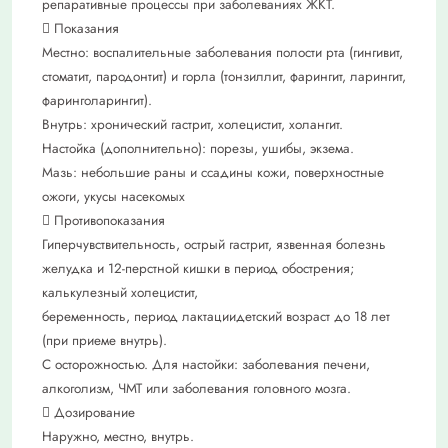
репаративные процессы при заболеваниях ЖКТ.
 Показания
Местно: воспалительные заболевания полости рта (гингивит,
стоматит, пародонтит) и горла (тонзиллит, фарингит, ларингит,
фаринголарингит).
Внутрь: хронический гастрит, холецистит, холангит.
Настойка (дополнительно): порезы, ушибы, экзема.
Мазь: небольшие раны и ссадины кожи, поверхностные
ожоги, укусы насекомых
 Противопоказания
Гиперчувствительность, острый гастрит, язвенная болезнь
желудка и 12-перстной кишки в период обострения;
калькулезный холецистит,
беременность, период лактациидетский возраст до 18 лет
(при приеме внутрь).
С осторожностью. Для настойки: заболевания печени,
алкоголизм, ЧМТ или заболевания головного мозга.
 Дозирование
Наружно, местно, внутрь.