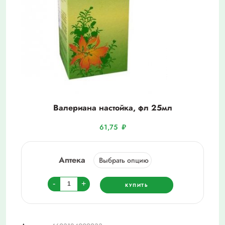
Валериана настойка, фл 25мл
61,75
₽
Аптека
Количество
-
+
КУПИТЬ
товара
Валериана
настойка,