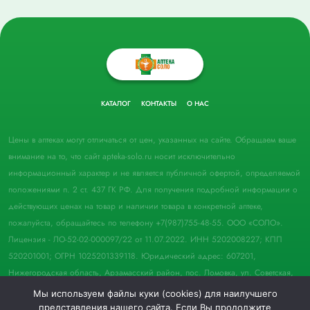
КАТАЛОГ
КОНТАКТЫ
О НАС
Цены в аптеках могут отличаться от цен, указанных на сайте. Обращаем ваше
внимание на то, что сайт apteka-solo.ru носит исключительно
информационный характер и не является публичной офертой, определяемой
положениями п. 2 ст. 437 ГК РФ. Для получения подробной информации о
действующих ценах на товар и наличии товара в конкретной аптеке,
пожалуйста, обращайтесь по телефону +7(987)755-48-55. ООО «СОЛО».
Лицензия - ЛО-52-02-000097/22 от 11.07.2022. ИНН 5202008227; КПП
520201001; ОГРН 1025201339118. Юридический адрес: 607201,
Нижегородская область, Арзамасский район, пос. Ломовка, ул. Советская,
д. 33, пом. 21.
Мы используем файлы куки (cookies) для наилучшего
представления нашего сайта. Если Вы продолжите