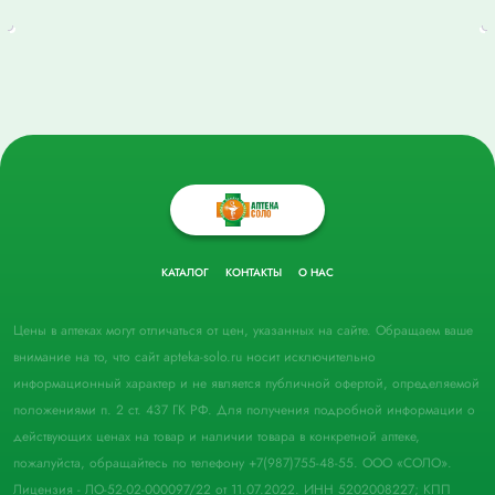
КАТАЛОГ
КОНТАКТЫ
О НАС
Цены в аптеках могут отличаться от цен, указанных на сайте. Обращаем ваше
внимание на то, что сайт apteka-solo.ru носит исключительно
информационный характер и не является публичной офертой, определяемой
положениями п. 2 ст. 437 ГК РФ. Для получения подробной информации о
действующих ценах на товар и наличии товара в конкретной аптеке,
пожалуйста, обращайтесь по телефону +7(987)755-48-55. ООО «СОЛО».
Лицензия - ЛО-52-02-000097/22 от 11.07.2022. ИНН 5202008227; КПП