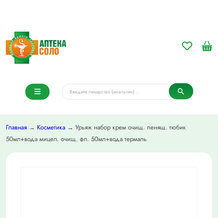
Главная
→
Косметика
→ Урьяж набор крем очищ. пенящ. тюбик
50мл+вода мицел. очищ. фл. 50мл+вода термаль