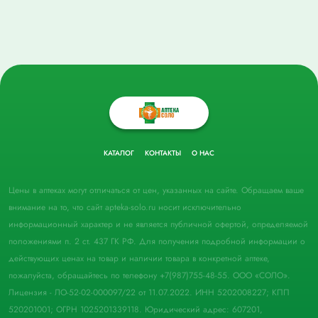
КАТАЛОГ
КОНТАКТЫ
О НАС
Цены в аптеках могут отличаться от цен, указанных на сайте. Обращаем ваше
внимание на то, что сайт apteka-solo.ru носит исключительно
информационный характер и не является публичной офертой, определяемой
положениями п. 2 ст. 437 ГК РФ. Для получения подробной информации о
действующих ценах на товар и наличии товара в конкретной аптеке,
пожалуйста, обращайтесь по телефону +7(987)755-48-55. ООО «СОЛО».
Лицензия - ЛО-52-02-000097/22 от 11.07.2022. ИНН 5202008227; КПП
520201001; ОГРН 1025201339118. Юридический адрес: 607201,