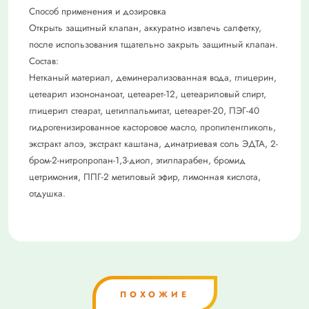
Способ применения и дозировка
Открыть защитный клапан, аккуратно извлечь салфетку,
после использования тщательно закрыть защитный клапан.
Состав:
Нетканый материал, деминерализованная вода, глицерин,
цетеарил изононаноат, цетеарет-12, цетеариловый спирт,
глицерил стеарат, цетилпальмитат, цетеарет-20, ПЭГ-40
гидрогенизированное касторовое масло, пропиленгликоль,
экстракт алоэ, экстракт каштана, динатриевая соль ЭДТА, 2-
бром-2-нитропропан-1,3-диол, этилпарабен, бромид
цетримония, ППГ-2 метиловый эфир, лимонная кислота,
отдушка.
ПОХОЖИЕ