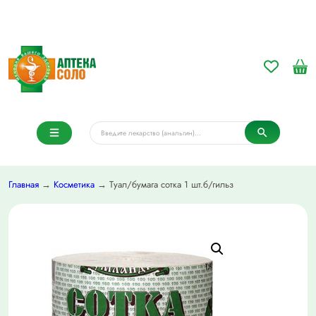
Главная
→
Косметика
→ Туал/бумага сотка 1 шт.б/гильз