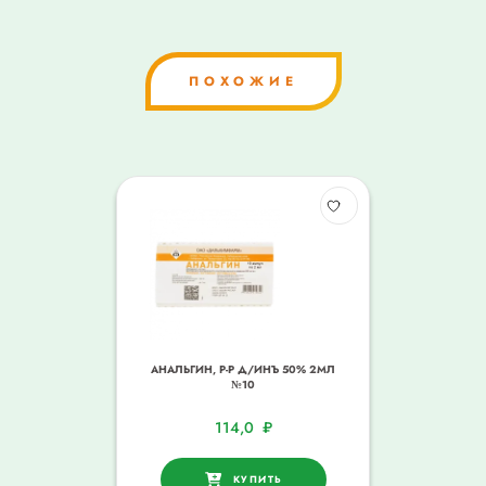
ПОХОЖИЕ
АНАЛЬГИН, Р-Р Д/ИНЪ 50% 2МЛ
№10
114,0
₽
КУПИТЬ