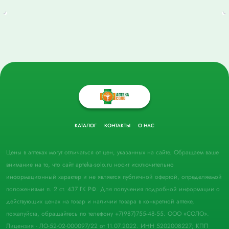
КАТАЛОГ
КОНТАКТЫ
О НАС
Цены в аптеках могут отличаться от цен, указанных на сайте. Обращаем ваше
внимание на то, что сайт apteka-solo.ru носит исключительно
информационный характер и не является публичной офертой, определяемой
положениями п. 2 ст. 437 ГК РФ. Для получения подробной информации о
действующих ценах на товар и наличии товара в конкретной аптеке,
пожалуйста, обращайтесь по телефону +7(987)755-48-55. ООО «СОЛО».
Лицензия - ЛО-52-02-000097/22 от 11.07.2022. ИНН 5202008227; КПП