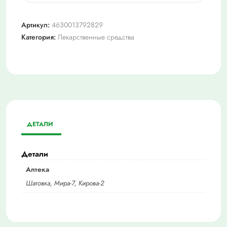
Троксевазин
2%
Артикул:
4630013792829
100г
Категория:
Лекарственные средства
гель/
туб
ДЕТАЛИ
Детали
Аптека
Шатовка, Мира-7, Кирова-2