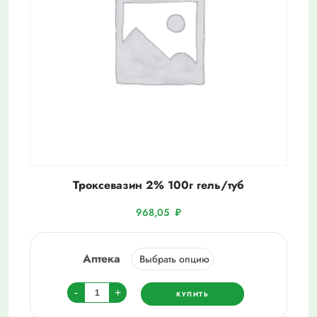
Троксевазин 2% 100г гель/туб
968,05
₽
Аптека
Количество
-
+
КУПИТЬ
товара