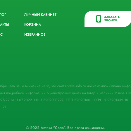
ЛОГ
ЛИЧНЫЙ КАБИНЕТ
ЗАКАЗАТЬ
ЗВОНОК
ТАКТЫ
КОРЗИНА
АС
ИЗБРАННОЕ
. Обращаем ваше внимание на то, что сайт apteka-solo.ru носит исключительно ин
ния подробной информации о действующих ценах на товар и наличии товара в кон
097/22 от 11.07.2022. ИНН 5202008227; КПП 520201001; ОГРН 1025201339118. 
. 21.
© 2022 Аптека "Соло". Все права защищены.