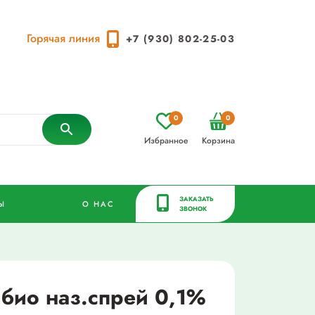
Горячая линия
+7 (930) 802-25-03
0
0
Избранное
Корзина
ЗАКАЗАТЬ
Ы
О НАС
ЗВОНОК
 био наз.спрей 0,1%