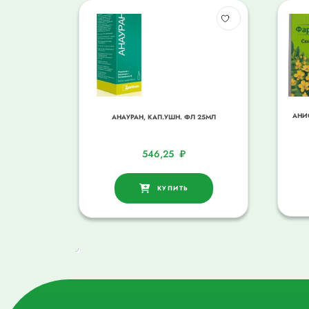
АНИ
АНАУРАН, КАП.УШН. ФЛ 25МЛ
546,25
₽
КУПИТЬ