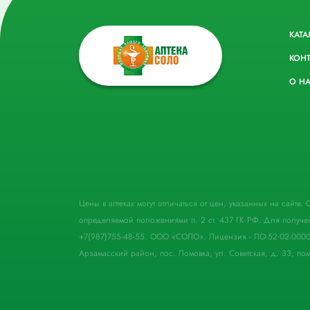
КАТА
КОН
О Н
Цены в аптеках могут отличаться от цен, указанных на сайте
определяемой положениями п. 2 ст. 437 ГК РФ. Для получе
+7(987)755-48-55. ООО «СОЛО». Лицензия - ЛО-52-02-000
Арзамасский район, пос. Ломовка, ул. Советская, д. 33, пом