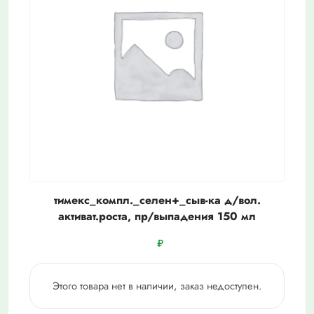
тимекс_компл._селен+_сыв-ка д/вол.
активат.роста, пр/выпадения 150 мл
₽
Этого товара нет в наличии, заказ недоступен.