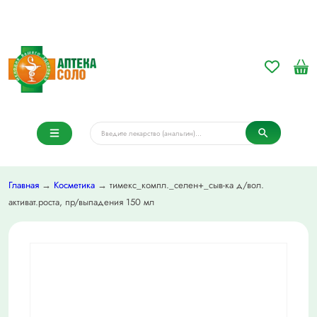
Главная
→
Косметика
→ тимекс_компл._селен+_сыв-ка д/вол.
активат.роста, пр/выпадения 150 мл