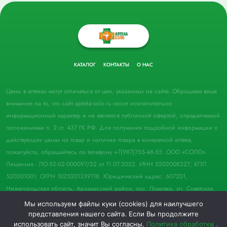
КАТАЛОГ
КОНТАКТЫ
О НАС
Цены в аптеках могут отличаться от цен, указанных на сайте. Обращаем ваше
внимание на то, что сайт apteka-solo.ru носит исключительно
информационный характер и не является публичной офертой, определяемой
положениями п. 2 ст. 437 ГК РФ. Для получения подробной информации о
действующих ценах на товар и наличии товара в конкретной аптеке,
пожалуйста, обращайтесь по телефону +7(987)755-48-55. ООО «СОЛО».
Лицензия - ЛО-52-02-000097/22 от 11.07.2022. ИНН 5202008227; КПП
520201001; ОГРН 1025201339118. Юридический адрес: 607201,
Нижегородская область, Арзамасский район, пос. Ломовка, ул. Советская,
д. 33, пом. 21.
Мы используем файлы куки (cookies) для наилучшего
представления нашего сайта. Если Вы продолжите
© 2022 Аптека "Соло". Все права защищены.
использовать сайт, значит Вы согласны.
Политика обработки