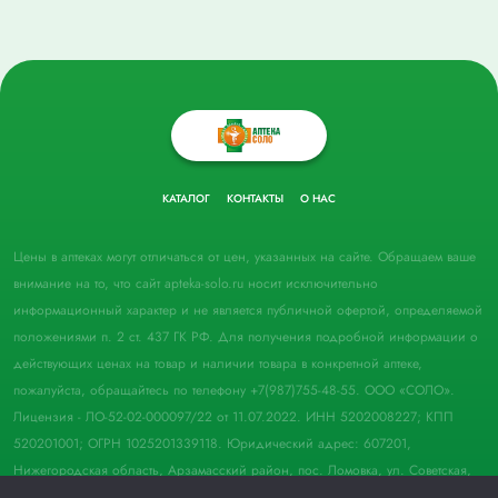
КАТАЛОГ
КОНТАКТЫ
О НАС
Цены в аптеках могут отличаться от цен, указанных на сайте. Обращаем ваше
внимание на то, что сайт apteka-solo.ru носит исключительно
информационный характер и не является публичной офертой, определяемой
положениями п. 2 ст. 437 ГК РФ. Для получения подробной информации о
действующих ценах на товар и наличии товара в конкретной аптеке,
пожалуйста, обращайтесь по телефону +7(987)755-48-55. ООО «СОЛО».
Лицензия - ЛО-52-02-000097/22 от 11.07.2022. ИНН 5202008227; КПП
520201001; ОГРН 1025201339118. Юридический адрес: 607201,
Нижегородская область, Арзамасский район, пос. Ломовка, ул. Советская,
д. 33, пом. 21.