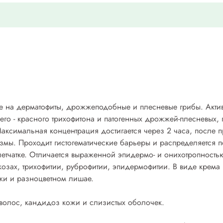
е на дерматофиты, дрожжеподобные и плесневые грибы. Актив
сего - красного трихофитона и патогенных дрожжей-плесневых
Максимальная концентрация достигается через 2 часа, после 
змы. Проходит гистогематические барьеры и распределяется п
летчатке. Отличается выраженной эпидермо- и онихотропность
козах, трихофитии, руброфитии, эпидермофитии. В виде крема
ожи и разноцветном лишае.
 волос, кандидоз кожи и слизистых оболочек.