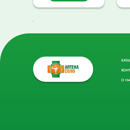
КАТА
КОН
О Н