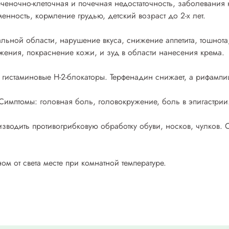
еченочно-клеточная и почечная недостаточность, заболевания
енность, кормление грудью, детский возраст до 2-х лет.
льной области, нарушение вкуса, снижение аппетита, тошнота
ения, покраснение кожи, и зуд в области нанесения крема.
истаминовые Н-2-блокаторы. Терфенадин снижает, а рифампиц
Симптомы: головная боль, головокружение, боль в эпигастрии
водить противогрибковую обработку обуви, носков, чулков. С
м от света месте при комнатной температуре.