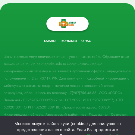
КАТАЛОГ
КОНТАКТЫ
О НАС
Цены в аптеках могут отличаться от цен, указанных на сайте. Обращаем ваше
внимание на то, что сайт apteka-solo.ru носит исключительно
информационный характер и не является публичной офертой, определяемой
положениями п. 2 ст. 437 ГК РФ. Для получения подробной информации о
действующих ценах на товар и наличии товара в конкретной аптеке,
пожалуйста, обращайтесь по телефону +7(987)755-48-55. ООО «СОЛО».
Лицензия - ЛО-52-02-000097/22 от 11.07.2022. ИНН 5202008227; КПП
520201001; ОГРН 1025201339118. Юридический адрес: 607201,
Нижегородская область, Арзамасский район, пос. Ломовка, ул. Советская,
д. 33, пом. 21.
Мы используем файлы куки (cookies) для наилучшего
представления нашего сайта. Если Вы продолжите
© 2022 Аптека "Соло". Все права защищены.