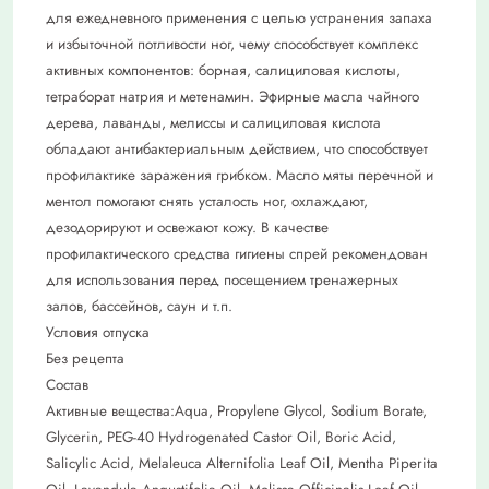
для ежедневного применения с целью устранения запаха
и избыточной потливости ног, чему способствует комплекс
активных компонентов: борная, салициловая кислоты,
тетраборат натрия и метенамин. Эфирные масла чайного
дерева, лаванды, мелиссы и салициловая кислота
обладают антибактериальным действием, что способствует
профилактике заражения грибком. Масло мяты перечной и
ментол помогают снять усталость ног, охлаждают,
дезодорируют и освежают кожу. В качестве
профилактического средства гигиены спрей рекомендован
для использования перед посещением тренажерных
залов, бассейнов, саун и т.п.
Условия отпуска
Без рецепта
Состав
Активные вещества:Аqua, Propylene Glycol, Sodium Borate,
Glycerin, PEG-40 Hydrogenated Castor Oil, Boric Аcid,
Salicylic Acid, Melaleuca Alternifolia Leaf Oil, Mentha Piperita