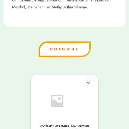
Oil, Lavandula Angustifolia Oil, Melissa Officinalis Leaf Oil,
Menthol, Methenamine, Methylisothiazolinone.
ПОХОЖИЕ
КОЛГЕЙТ ЗУБН.ЩЕТКА, PREMIER